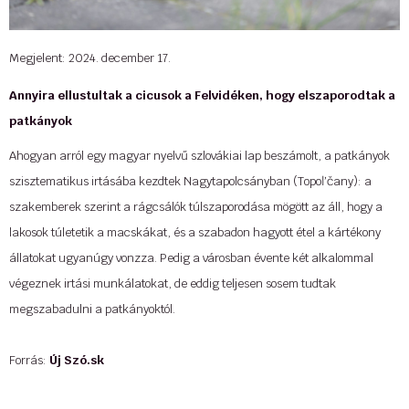
...
Megjelent: 2024. december 17.
Annyira ellustultak a cicusok a Felvidéken, hogy elszaporodtak a
patkányok
Ahogyan arról egy magyar nyelvű szlovákiai lap beszámolt, a patkányok
szisztematikus irtásába kezdtek Nagytapolcsányban (Topoľčany): a
szakemberek szerint a rágcsálók túlszaporodása mögött az áll, hogy a
lakosok túletetik a macskákat, és a szabadon hagyott étel a kártékony
állatokat ugyanúgy vonzza. Pedig a városban évente két alkalommal
végeznek irtási munkálatokat, de eddig teljesen sosem tudtak
megszabadulni a patkányoktól.
Forrás:
Új Szó.sk