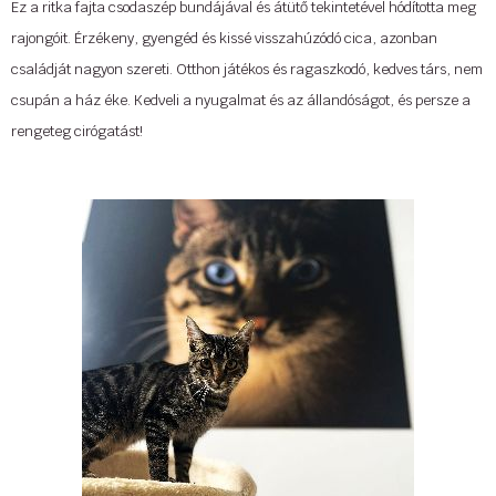
Ez a ritka fajta csodaszép bundájával és átütő tekintetével hódította meg
rajongóit. Érzékeny, gyengéd és kissé visszahúzódó cica, azonban
családját nagyon szereti. Otthon játékos és ragaszkodó, kedves társ, nem
csupán a ház éke. Kedveli a nyugalmat és az állandóságot, és persze a
rengeteg cirógatást!
A nebelungot sokáig az orosz kék hosszabb szőrű változatának
tekintették. Ugyanis hosszú szőrzetű kiscicák mindig is felbukkantak
ezekben az almokban, de őket csak házi kedvencekként tartották, nem
jegyeztették be. Cora Cobb azonban felfigyelt ezekre a macskákra, az
1990-es években azt szorgalmazta, hogy őket is jegyezzék be.
Tovább »
...