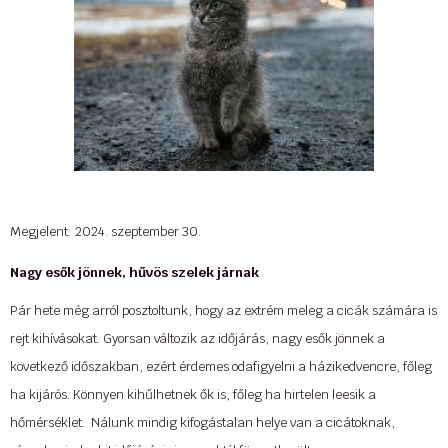
esetben – táplálék-kiegészítőket adunk, figyelembe vesszük a cica
igényeit, szokásait.
Minden adatot az ügyféllel történő találkozás alkalmával feljegyezzük, és
annak megfelelően gondozzuk kiskedvencét. A panziók 0-24 órában
felügyeltek és szükség esetén állatorvost is biztosítanak. Győződjön meg
saját szemével, hogy milyen jó hely a Cat-O-Lodge a naponta frissülő
Facebook
- és
Instagram
-oldalunkon keresztül! A szolgáltatásainkról
bővebben
itt tud
tájékozódni.
Megjelent: 2024. szeptember 30.
Forrás:
Hamu és Gyémánt
Nagy esők jönnek, hűvös szelek járnak
...
Pár hete még arról posztoltunk, hogy az extrém meleg a cicák számára is
rejt kihívásokat. Gyorsan változik az időjárás, nagy esők jönnek a
következő időszakban, ezért érdemes odafigyelni a házikedvencre, főleg
ha kijárós. Könnyen kihűlhetnek ők is, főleg ha hirtelen leesik a
hőmérséklet. Nálunk mindig kifogástalan helye van a cicátoknak,