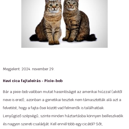
Megjelent: 2024. november 29.
Havi cica fajtaleírás - Pixie-bob
Bár a pixie-bob valóban mutat hasonlóságot az amerikai hiúzzal (akitől
neve is ered), azonban a genetikai tesztek nem támasztották alá azt a
felvetést, hogy a fajta ősei között vad felmenők is találhatóak.
Lenyűgöző szépségű, szinte minden háztartásba könnyen beilleszkedik
és nagyon szereti családját. Kell ennél több egy cicától? Sőt,