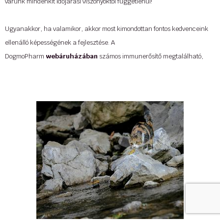
várunk mindenkit időjárási viszonyoktól függetlenül!
Ugyanakkor, ha valamikor, akkor most kimondottan fontos kedvenceink
ellenálló képességének a fejlesztése. A
DogmoPharm
webáruházában
számos immunerősítő megtalálható,
melyek védenek a hideg idő okozta megbetegedések ellen.
Tovább »
Forrás: Facebook/@DogmoVet
...