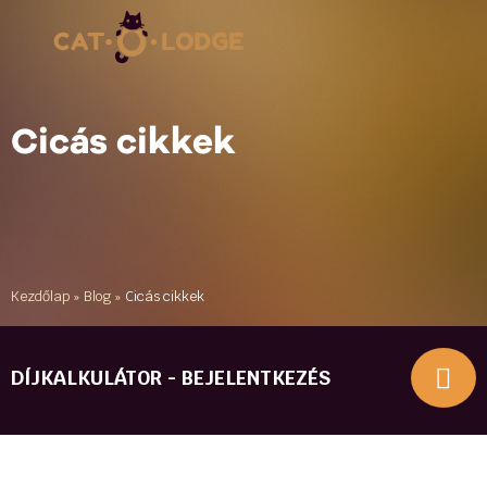
Cicás cikkek
Kezdőlap
»
Blog
»
Cicás cikkek
DÍJKALKULÁTOR - BEJELENTKEZÉS