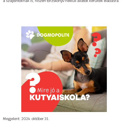
a szaporítóknak is, hiszen törzskönyv nélküli állatok kerültek eladásra.
.......
A
Cat-O-Lodge
cicapanziók és -napközik négy helyszínen (Buda,
Szentendre, Szigetszentmiklós és Debrecen) várja látogatóit.
Létesítményeinkben kiadós mozgást, elkerített területen, szabadban
történő játékot, szocializálást és szakszerű, hozzáértő gondozást
biztosítunk, teljes ellátással. Kérésre gazdi által megadott tápot és – adott
esetben – táplálék-kiegészítőket adunk, figyelembe vesszük a cica
igényeit, szokásait.
Minden adatot az ügyféllel történő találkozás alkalmával feljegyezzük, és
annak megfelelően gondozzuk kiskedvencét. A panziók 0-24 órában
felügyeltek és szükség esetén állatorvost is biztosítanak. Győződjön meg
saját szemével, hogy milyen jó hely a Cat-O-Lodge a naponta
frissülő
Facebook
- és
Instagram
-oldalunkon keresztül! A
Megjelent: 2024. október 31.
szolgáltatásainkról bővebben
itt tud
tájékozódni.