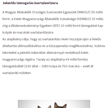
Jelentős támogatás ivartalanításra
A Magyar Állatvédők Országos Szervezete Egyesület (MÁOSZ) 30 millió
forint, a Kelet-Magyarországi Állatvédők Szövetsége (KEMÁSZ) 32 millió,
míg a Állatorvostudományi Egyetem (ÁTE) 10 millió forint támogatást kap
kutyák és macskák ivartalanítására.
Az alapítvány célja, hogy az ivartalanítás révén hozzájáruljon a felelős
állattartás előmozdításához és a túlszaporodás megfékezéséhez, különös
tekintettel a jelentős kóborállat-állománnyal rendelkező kelet-
magyarországi régióra. Tavaly az alapítvány 49 millió forintos
támogatásából 2130 állat – 1380 kutya és 750 macska – esett át
ivartalanító műtéten.
Tovább »
Forrás: dogmovet.hu
...