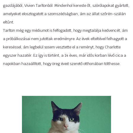
gazdájából, Vivien Tarltonból. Mindenhol kereste őt, szórólapokat gyártott,
amelyeket elosztogatott a szomszédságban, ám az állat szőrén-szálán
eltűnt.
Tarlton még egy médiumot is felfogadott, hogy megtalálja kedvencét, ám
a próbálkozásai nem jutottak eredményre. Az évek elteltével felhagyott a
kereséssel, ám legbelül sosem vesztette el a reményt, hogy Charlotte
egyszer hazatér. Ez így is történt, a 14 éves, már idős korban lévő cica a
napokban hazaállított, hogy öreg éveit szerető otthonában tölthesse.
Tovább »
Forrás: Index
...