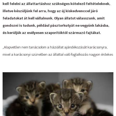
kell felelni az állattartáshoz szükséges kötelező feltételeknek,
Elizabeth Peters
illetve készüljünk fel arra, hogy az új kiskedvenccel járó
feladatokat át kell vállalnunk. Olyan állatot válasszunk, amit
A tudatlanok azt hiszik, hogy a harci macskák által keltett zaj olyan
gondozni is tudunk, például pásztorkutyát ne vegyünk lakásba,
súlyos, de nem így van; ez a beteg nyelvtan, amit használnak.
és kerüljük az esélyesen szaporítóktól származó fajtákat.
Mark Twain
„Alapvetően nem tanácsolom a háziállat ajándékozását karácsonyra,
A macskám nem őrült, egyszerűen nagyon jó színésznő.
mivel a karácsonyi szünetben az állattal való foglalkozás nagyon érdekes
PC Cast, Untamed
és örömteli a gyerekek számára, de amint a szünet véget ér az új
kedvenc gondozásával járó feladatok sokszor háttérbe szorulnak, mint
A macska megérti, hogyan lehet kellemes reggel. Nem beszél.
ahogy a kezdeti lelkesedés is” - mondja Gyuricza Ákos, a DogmoVet
Tamora Pierce
Állatorvosi Rendelő és Állatpatika munkatársa.
A szakember szerint egy életre szóló ajándékélmény lehet egy gyereknek,
A macskákkal az a probléma, hogy pontosan ugyanúgy néznek ki, akár
ha kap kap egy kutyát vagy macskát. Ideális esetben ez az állat egész
lepkét, akár fejszegyilkost látnak.
életére vonatkozik (10-18 év), így nagyon alaposan át kell gondolni az
Paula Poundstone
ezzel járó felelősséget és feladatokat. A szülő úgy tervezzen, hogy
...