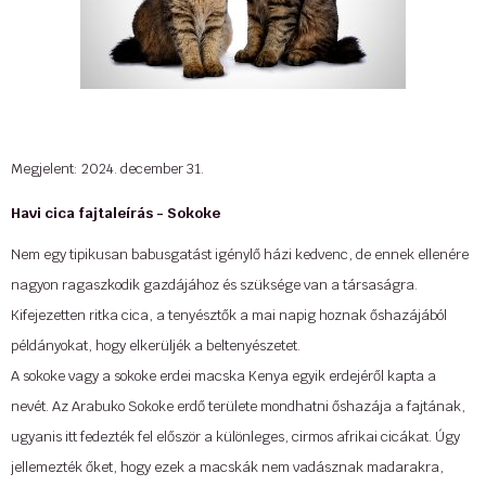
Forrás: Telex.hu
...
Megjelent: 2024. december 31.
Havi cica fajtaleírás - Sokoke
Nem egy tipikusan babusgatást igénylő házi kedvenc, de ennek ellenére
nagyon ragaszkodik gazdájához és szüksége van a társaságra.
Kifejezetten ritka cica, a tenyésztők a mai napig hoznak őshazájából
példányokat, hogy elkerüljék a beltenyészetet.
A sokoke vagy a sokoke erdei macska Kenya egyik erdejéről kapta a
nevét. Az Arabuko Sokoke erdő területe mondhatni őshazája a fajtának,
ugyanis itt fedezték fel először a különleges, cirmos afrikai cicákat. Úgy
jellemezték őket, hogy ezek a macskák nem vadásznak madarakra,