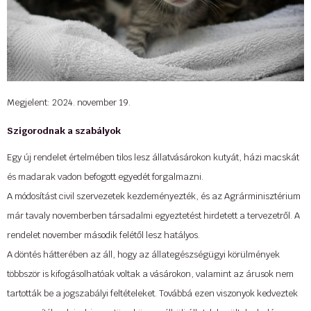
gyereke - pillanatnyi életkorának megfelelően - nem fog minden nap
azonos lelkesedéssel részt venni az állat ellátásában. Így ezek a
feladatok a szülőkre maradnak. Így csak az vágjon bele, aki ezt át tudja
vállalni a gyerekétől.
Megjelent: 2024. november 19.
Tovább »
Szigorodnak a szabályok
Forrás: dogmopolite.hu, Béres Máté
Egy új rendelet értelmében tilos lesz állatvásárokon kutyát, házi macskát
...
és madarak vadon befogott egyedét forgalmazni.
A módosítást civil szervezetek kezdeményezték, és az Agrárminisztérium
már tavaly novemberben társadalmi egyeztetést hirdetett a tervezetről. A
rendelet november második felétől lesz hatályos.
A döntés hátterében az áll, hogy az állategészségügyi körülmények
többször is kifogásolhatóak voltak a vásárokon, valamint az árusok nem
tartották be a jogszabályi feltételeket. Továbbá ezen viszonyok kedveztek