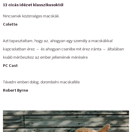
...
12 cicás idézet klasszikusoktól
Nincsenek közönséges macskák.
Colette
Azt tapasztaltam, hogy az, ahogyan egy személy a macskákkal
kapcsolatban érez – és ahogyan cserébe mit érez iránta – általában
kiváló mérőeszköz az ember jellemének mérésére.
PC Cast
Tévedni emberi dolog, dorombolni macskaféle.
Robert Byrne
Sok filozófust és sok macskát tanulmányoztam. A macskák bölcsessége
végtelenül felsőbbrendű.
Hippolyte Taine