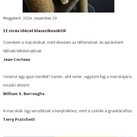
Megjelent: 2024. november 29.
12 cicás idézet klasszikusoktól
Szeretem a macskákat, mert élvezem az otthonomat; és apránként
látható lelkévé válnak.
Jean Cocteau
Ismersz egy igazi barátot? Valaki, akit ismer, vigyázni fog a macskájára,
miután elment.
William S. Burroughs
A macskák úgy vonzódnak a konyhákhoz, mint a sziklák a gravitációhoz.
Terry Pratchett
Egy macska nélküli otthon – és egy jól táplált, jól simogatott és