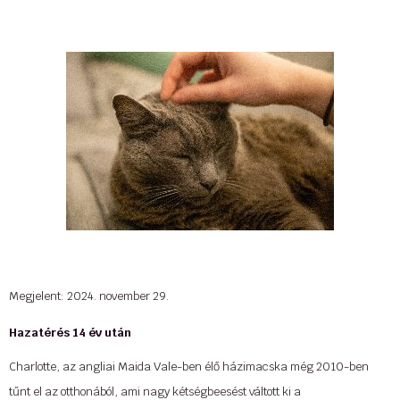
**********
A
Cat-O-Lodge
cicapanziók és -napközik négy helyszínen (Buda,
Szentendre, Szigetszentmiklós és Debrecen) várja látogatóit.
Létesítményeinkben kiadós mozgást, elkerített területen, szabadban
történő játékot, szocializálást és szakszerű, hozzáértő gondozást
biztosítunk, teljes ellátással. Kérésre gazdi által megadott tápot és – adott
esetben – táplálék-kiegészítőket adunk, figyelembe vesszük a cica
igényeit, szokásait.
...
Megjelent: 2024. november 29.
Hazatérés 14 év után
Charlotte, az angliai Maida Vale-ben élő házimacska még 2010-ben
tűnt el az otthonából, ami nagy kétségbeesést váltott ki a