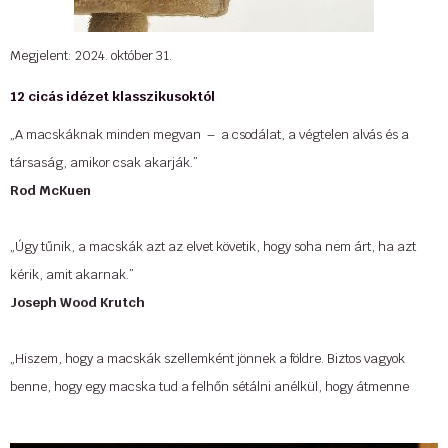
Megjelent: 2024. október 31.
12 cicás idézet klasszikusoktól
„A macskáknak minden megvan – a csodálat, a végtelen alvás és a
társaság, amikor csak akarják.”
Rod McKuen
„Úgy tűnik, a macskák azt az elvet követik, hogy soha nem árt, ha azt
kérik, amit akarnak.”
Joseph Wood Krutch
„Hiszem, hogy a macskák szellemként jönnek a földre. Biztos vagyok
benne, hogy egy macska tud a felhőn sétálni anélkül, hogy átmenne
rajta.”
Verne Gyula