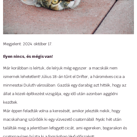
annak megfelelően gondozzuk kiskedvencét. A panziók 0-24 órában
felügyeltek és szükség esetén állatorvost is biztosítanak. Győződjön meg
saját szemével, hogy milyen jó hely a Cat-O-Lodge a naponta frissülő
Facebook
- és
Instagram
-oldalunkon keresztül! A szolgáltatásainkról
bővebben
itt tud
tájékozódni.
Megjelent: 2024. október 17.
Forrás:
Egészségkalauz
Ilyen nincs, és mégis van!
...
Már korábban is leírtuk, de leírjuk még egyszer: a macskák nem
ismernek lehetetlent! Július 18-án tűnt el Drifter, a hároméves cica a
minnesotai Duluth városában. Gazdái egy darabig azt hitték, hogy az
állat a közeli építkezést vizsgálja, egy idő után azonban aggódni
kezdtek.
Már éppen feladták volna a keresését, amikor jelezték nekik, hogy
macskahang szűrődik ki egy vízvezető csatornából. Nyolc hét után
találták meg a jelentősen lefogyott cicát, ami egereken, bogarakon és
csatornavízen húzta ki a fogságban lévő időszakot!