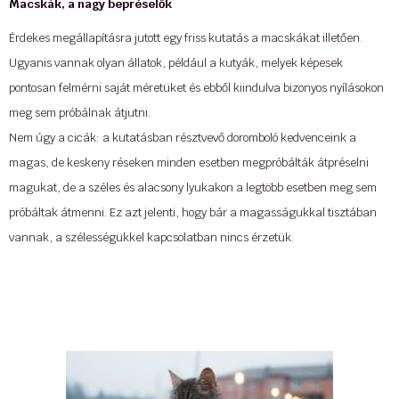
Macskák, a nagy bepréselők
...
Érdekes megállapításra jutott egy friss kutatás a macskákat illetően.
Ugyanis vannak olyan állatok, például a kutyák, melyek képesek
pontosan felmérni saját méretüket és ebből kiindulva bizonyos nyílásokon
meg sem próbálnak átjutni.
Nem úgy a cicák: a kutatásban résztvevő doromboló kedvenceink a
magas, de keskeny réseken minden esetben megpróbálták átpréselni
magukat, de a széles és alacsony lyukakon a legtöbb esetben meg sem
próbáltak átmenni. Ez azt jelenti, hogy bár a magasságukkal tisztában
vannak, a szélességükkel kapcsolatban nincs érzetük.
A
Cat-O-Lodge
cicapanziók és -napközik négy helyszínen (Buda,
Szentendre, Szigetszentmiklós és Debrecen) várja látogatóit.
Létesítményeinkben kiadós mozgást, elkerített területen, szabadban
történő játékot, szocializálást és szakszerű, hozzáértő gondozást
biztosítunk, teljes ellátással. Kérésre gazdi által megadott tápot és – adott