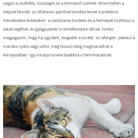
vagyis a viszketés, tüsszögés és a könnyező szemek. Amennyiben a
William S. Burroughs
helyzet fennáll, az állatorvos ajánlhat kezelési tervet a probléma
mérsékelése érdekében: a rendszeres fürdetés és a fekhelyek tisztítása is
„A macskák minden alkalommal túljárnak a kutyák eszén.”
sokat segíthet, és gyógyszerek is rendelkezésre állnak. Fontos
John Grogan
megjegyezni, hogy ha úgy dönt, megválik a cicától, az allergén, például a
macska nyála vagy szőre, még hosszú ideig megmaradhat a
„A macskák választanak minket; nem birtokoljuk őket.”
környezetben. Így a kutya tünetei továbbra is fennmaradnak.
Kristin Cast
A
Cat-O-Lodge
cicapanziók és -napközik négy helyszínen (Buda,
„Általánosan elismert igazság, hogy az a férfi, akinek meleg háza és jól
Szentendre, Szigetszentmiklós és Debrecen) várja látogatóit.
felszerelt hűtője van, hiányzik egy macskáról.”
Létesítményeinkben kiadós mozgást, elkerített területen, szabadban
Heather Hacking
történő játékot, szocializálást és szakszerű, hozzáértő gondozást
biztosítunk, teljes ellátással. Kérésre gazdi által megadott tápot és – adott
„A macskák úgy vonzódnak a konyhákhoz, mint a sziklák a
esetben – táplálék-kiegészítőket adunk, figyelembe vesszük a cica
gravitációhoz.”
igényeit, szokásait.
Terry Pratchett
Minden adatot az ügyféllel történő találkozás alkalmával feljegyezzük, és
...