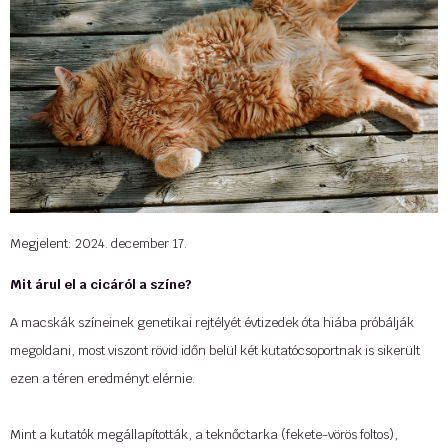
Hiszem, hogy a macskák szellemként jönnek a földre. Biztos vagyok
benne, hogy egy macska tud a felhőn sétálni anélkül, hogy átmenne
rajta.
Verne Gyula
Amikor a macskámmal játszom, ki tudja, hogy nem vagyok-e inkább
szórakozás neki, mint ő nekem?
Michel de Montaigne
Megjelent: 2024. december 17.
Mindenki, aki valaha is volt macska közelében, jól tudja, hogy a macskák
Mit árul el a cicáról a színe?
rendkívül türelmesek az emberiség korlátaival szemben.
A macskák színeinek genetikai rejtélyét évtizedek óta hiába próbálják
Cleveland Amory
megoldani, most viszont rövid időn belül két kutatócsoportnak is sikerült
ezen a téren eredményt elérnie.
Milyen filozófusok vagyunk mi, akik semmit sem tudunk a macskák
eredetéről és sorsáról?
Mint a kutatók megállapították, a teknőctarka (fekete-vörös foltos),
Henry David Thoreau