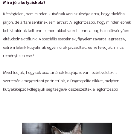
...
Mire jó a kutyaiskola?
Kétségtelen, nem minden kutyának van szüksége arra, hogy iskolába
járjon, de ártani senkinek sem árthat. A legfontosabb, hogy minden ebnek
behívhatónak kell lennie, mert abból szokott lenni a baj, ha öntörvényűen
eltávolodnak tőlünk. A speciális eseteknek, figyelemzavaros, agresszív,
extrém félénk kutyáknak egyéni órák javasoltak, és ne feledjük: nincs
reménytelen eset!
Mivel tudjuk, hogy sok cicatartónak kutyája is van, ezért veletek is
szeretnénk megosztani partnerünk, a Dogmopolite cikket, melyben
kutyakiképző kollégájuk segítségével összeszedték a legfontosabb
tudnivalókat, fogadjátok sok szeretettel!
Tovább »
Forrás: dogmopolite.hu, Béres Máté