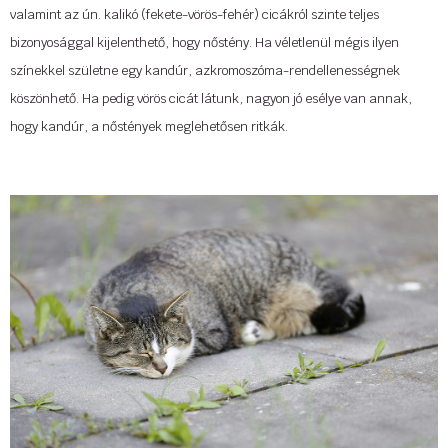
valamint az ún. kalikó (fekete-vörös-fehér) cicákról szinte teljes
bizonyosággal kijelenthető, hogy nőstény. Ha véletlenül mégis ilyen
Ne ítélj meg egy macskát a bundája alapján.
színekkel születne egy kandúr, azkromoszóma-rendellenességnek
Magdalena VandenBerg
köszönhető. Ha pedig vörös cicát látunk, nagyon jó esélye van annak,
hogy kandúr, a nőstények meglehetősen ritkák.
Ha az ember szereti a macskákat, én vagyok a barátja és az elvtársa,
minden további bemutatás nélkül.
Forrás:
ng.24.hu
Mark Twain
*************
A „miau” macskában „jajj”-t jelent.
A
Cat-O-Lodge
cicapanziók és -napközik négy helyszínen (Buda,
George Carlin
Szentendre, Szigetszentmiklós és Debrecen) várja látogatóit.
...
Létesítményeinkben kiadós mozgást, elkerített területen, szabadban
történő játékot, szocializálást és szakszerű, hozzáértő gondozást
biztosítunk, teljes ellátással. Kérésre gazdi által megadott tápot és – adott
esetben – táplálék-kiegészítőket adunk, figyelembe vesszük a cica
igényeit, szokásait.