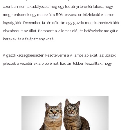
azonban nem akadályozott meg egy tucatnyi torontói lakost, hogy
megmentsenek egy macskát a 504-es vonalon közlekedő villamos
fogságából. December 14-én délután egy gazda macskahordozójából
elszabadult az állat. Berohant a villamos alá, és befészkelte magát a
kerekek és a felépítmény közé.
A gazdi kétségbeesetten kezdte verni a villamos ablakát, az utasok
jelezték a vezetőnek a problémát. Ezután többen leszálltak, hogy
kicsalogassák az állatot. A villamosvezető és az utasok a -10 fokos
hidegben hason fekve próbálták jobb belátásra bírni, a 20 perces akció
során bevetették a fenyegetést, az ígérgetést, az arrébb piszkálást is.
Összesen hat-hét villamos torlódott fel, néhány utas blokkolta a szembe
jövő forgalmat is a biztonság kedvéért. Végül adódott egy esély, a macska
arrébb mászott, a lehetőségre ekkor le is csapott egy utas. Megragadta
a grabancát, ami ezáltal akarata ellenére meg lett mentve.
Tovább »