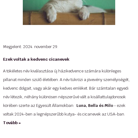
Megjelent: 2024. november 29.
Ezek voltak a kedvenc cicanevek
A tökéletes név kiválasztása új házikedvence számára különleges
pillanat minden szülő életében. A név tükrözi a jövevény személyiségét,
kedvenc dolgait, vagy akár egy kedves emléket. Bár számtalan egyedi
név létezik, néhány különösen népszerűvé vált a kisállattulajdonosok
körében szerte az Egyesült Államokban:
Luna, Bella és Milo
- ezek
voltak 2024-ben a legnépszerűbb kutya- és cicanevek az USA-ban.
Tovább »