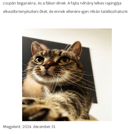
csupán bogarakra, és a fákon élnek. A fajta néhány lelkes rajongója
elkezdte tenyészteni őket, de ennek ellenére igen ritkán találkozhatunk
sokoke cicával.
A sokoke (vagy hosszú formában sokoke erdei macska, korábban afrikai
rövidszőrű, esetleg afrikai cirmos) a házimacska természetes fajtája,
amelyet az 1970-es évek végétől fejlesztettek ki és standardizáltak, a
keleti, tengerparti Kenya elvadult khadzonzo tájfajtából. Nevét az
Arabuko Sokoke erdőről kapta, amely az a terület, ahonnan az
alapállományt nyerték a fajtafejlesztés érdekében. Különleges
megjelenése miatt sokan ősi eredetű cicának vélik, de egyelőre ezt az
állítást nem sikerült bizonyítani. Ahogyan azt sem, hogy a sokoke
házimacska és vadmacska hibridje lenne. Bár valóban igen vad és
autentikus a megjelenése, a genetikai tesztek nem igazolták ezt a
felvetést. Az őshonos populáció szoros rokonságban áll egy szigetlakó
csoporttal, a Lamu macskával, amely északabbra található.
Megjelent: 2024. december 31.
Tovább »