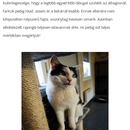
különlegessége, hogy
a legtöbb egyed több lábujjal születik
az átlagosnál,
farkuk pedig rövid, sosem ér a bokánál tovább. Ennek ellenére nem
kifejezetten népszerű fajta, viszonylag kevesen ismerik. Azonban
elkötelezett rajongói teljesen odavannak érte, mi pedig ezt teljes
mértékben megértjük!
A pixie-bob eredetét kis homály és misztikum is övezi. Egyesek szerint a
fajta az amerikai hiúzból (american bobcat) és elvadult házimacskák
kereszteződéséből jött létre. Ennek ellenére ezt az állítást a DNS-s
tesztek nem támasztják alá, ugyanis ezek szerint a pixie-bobban
nincsen „vad” vér. De a feltételezés mégis nyomott hagyott a fajtán,
hiszen innen is ered a neve: a bob az amerikai hiúz angol nevéből, a
bobcatből ered. A Pixie pedig a fajta ősanyjának neve volt.
Tovább »
...