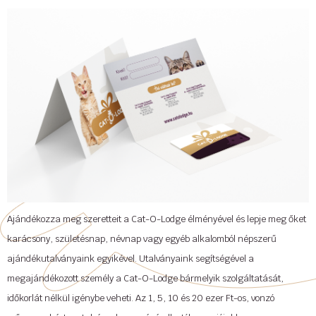
Ajándékozza meg szeretteit a Cat-O-Lodge élményével és lepje meg őket
karácsony, születésnap, névnap vagy egyéb alkalomból népszerű
ajándékutalványaink egyikével. Utalványaink segítségével a
megajándékozott személy a Cat-O-Lodge bármelyik szolgáltatását,
időkorlát nélkül igénybe veheti. Az 1, 5, 10 és 20 ezer Ft-os, vonzó