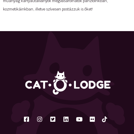
műanyag kártyautalványok megvásárolhatók panzióinkban,
kozmetikáinkban, illetve szívesen postázzuk is őket!